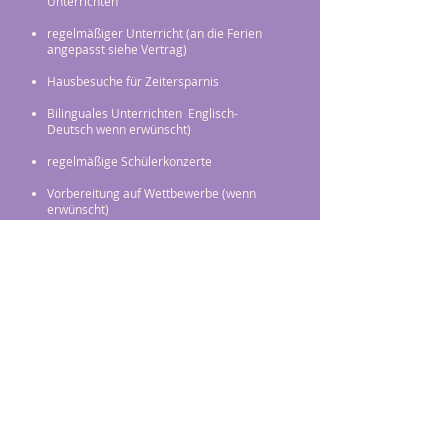
Unterrichten
regelmäßiger Unterricht (an die Ferien
angepasst siehe Vertrag)
Hausbesuche für Zeitersparnis
Bilinguales Unterrichten Englisch-
Deutsch wenn erwünscht)
​​regelmäßige Schülerkonzerte
Vorbereitung auf Wettbewerbe (wenn
erwünscht)
professioneller Unterricht vom
Pädagogen
klar strukturierter Unterricht mit
individueller Ausrichtung
ein Ohr für das Anliegen der Eltern​​