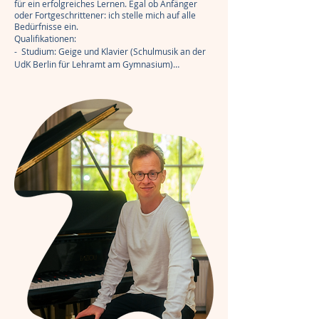
für ein erfolgreiches Lernen. Egal ob Anfänger
oder Fortgeschrittener: ich stelle mich auf alle
Bedürfnisse ein.
Qualifikationen:

-  Studium: Geige und Klavier (Schulmusik an der 
UdK Berlin für Lehramt am Gymnasium)

sowie Englisch Studium an der 
Humboldtuniversität zu Berlin

- Fulbright Stipendium als Dozent an 
Amerikanischer Universität (Alfred University, 
New York) für Deutsch und Musik

- Engagements in verschiedenen Orchestern, 
Ensembles und solistische Tätigkeiten

- Wettbewerbspreisträger