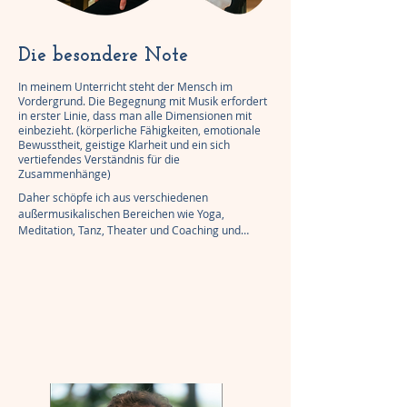
Die besondere Note
In meinem Unterricht steht der Mensch im
Vordergrund. Die Begegnung mit Musik erfordert
in erster Linie, dass man alle Dimensionen mit
einbezieht. (körperliche Fähigkeiten, emotionale
Bewusstheit, geistige Klarheit und ein sich
vertiefendes Verständnis für die
Zusammenhänge)
Daher schöpfe ich aus verschiedenen 
außermusikalischen Bereichen wie Yoga, 
Meditation, Tanz, Theater und Coaching und

integriere sie wo es passt:

- Yoga ---für ein achtsameres Körpergefühl

-Theater-- für einen expressiveren Ausdruck 
und das Verständnis von der Dramaturgie in 
der Musik

-Tanz--für das ganzheitliche Erleben von 
Klängen und Strukturen

- Coaching -- für das Erlernen, wie man eigene 
Wege und Lösungen findet...das Aneignen von  
Werkzeugen für ein erfolgreiches Leben.