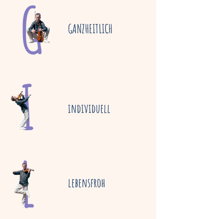
GANZHEITLICH
individuell
lebensfroh