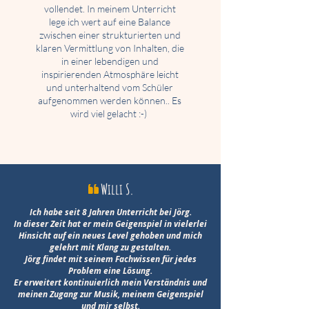
vollendet. In meinem Unterricht
lege ich wert auf eine Balance
zwischen einer strukturierten und
klaren Vermittlung von Inhalten, die
in einer lebendigen und
inspirierenden Atmosphäre leicht
und unterhaltend vom Schüler
aufgenommen werden können.. Es
wird viel gelacht :-)
Willi S.
Ich habe seit 8 Jahren Unterricht bei Jörg.
In dieser Zeit hat er mein Geigenspiel in vielerlei
Hinsicht auf ein neues Level gehoben und mich
gelehrt mit Klang zu gestalten.
Jörg findet mit seinem Fachwissen für jedes
Problem eine Lösung.
Er erweitert kontinuierlich mein Verständnis und
meinen Zugang zur Musik, meinem Geigenspiel
und mir selbst.