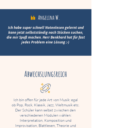
Angelina W.
Ich habe super schnell Notenlesen gelernt und
kann jetzt selbstständig nach Stücken suchen,
die mir Spaß machen. Herr Benkhard hat für fast
jedes Problem eine Lösung ;-)
Abwechslungsreich
Ich bin offen für jede Art von Musik: egal
ob Pop, Rock, Klassik, Jazz, Weltmusik etc.
Der Schüler kann selbst zwischen den
verschiedenen Modulen wählen:
Interpretation, Komposition
und
Improvisation, Blattlesen, Theorie und